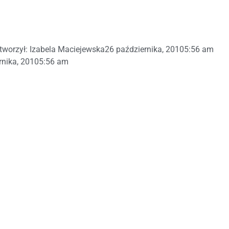
tworzył:
Izabela Maciejewska
26 października, 2010
5:56 am
rnika, 2010
5:56 am