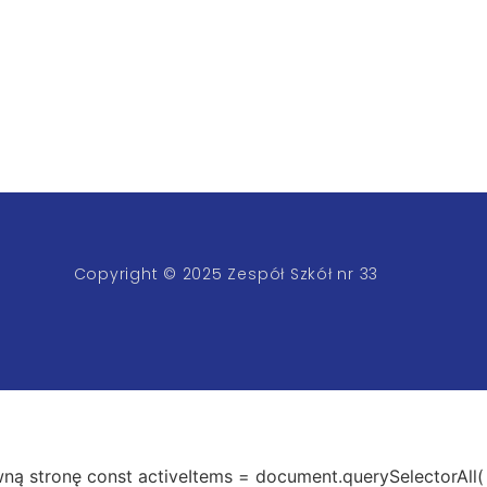
Copyright © 2025 Zespół Szkół nr 33
ną stronę const activeItems = document.querySelectorAll(