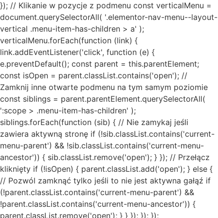
}); // Klikanie w pozycje z podmenu const verticalMenu =
document.querySelectorAll( '.elementor-nav-menu--layout-
vertical .menu-item-has-children > a' );
verticalMenu.forEach(function (link) {
link.addEventListener('click', function (e) {
e.preventDefault(); const parent = this.parentElement;
const isOpen = parent.classList.contains('open'); //
Zamknij inne otwarte podmenu na tym samym poziomie
const siblings = parent.parentElement.querySelectorAll(
':scope > .menu-item-has-children' );
siblings.forEach(function (sib) { // Nie zamykaj jeśli
zawiera aktywną stronę if (!sib.classList.contains('current-
menu-parent') && !sib.classList.contains('current-menu-
ancestor')) { sib.classList.remove('open'); } }); // Przełącz
kliknięty if (!isOpen) { parent.classList.add('open'); } else {
// Pozwól zamknąć tylko jeśli to nie jest aktywna gałąź if
(!parent.classList.contains('current-menu-parent') &&
!parent.classList.contains('current-menu-ancestor')) {
parent.classList.remove('open'); } } }); }); });