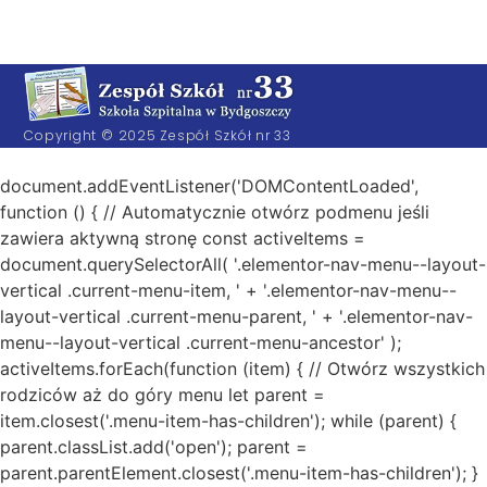
Copyright © 2025 Zespół Szkół nr 33
document.addEventListener('DOMContentLoaded',
function () { // Automatycznie otwórz podmenu jeśli
zawiera aktywną stronę const activeItems =
document.querySelectorAll( '.elementor-nav-menu--layout-
vertical .current-menu-item, ' + '.elementor-nav-menu--
layout-vertical .current-menu-parent, ' + '.elementor-nav-
menu--layout-vertical .current-menu-ancestor' );
activeItems.forEach(function (item) { // Otwórz wszystkich
rodziców aż do góry menu let parent =
item.closest('.menu-item-has-children'); while (parent) {
parent.classList.add('open'); parent =
parent.parentElement.closest('.menu-item-has-children'); }